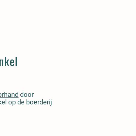
nkel
orhand
door
el op de boerderij