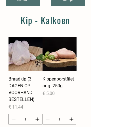
Kip - Kalkoen
Braadkip (3
Kippenborstfilet
DAGEN OP
ong. 250g
VOORHAND
Prijs
€ 5,00
BESTELLEN)
Prijs
€ 11,44