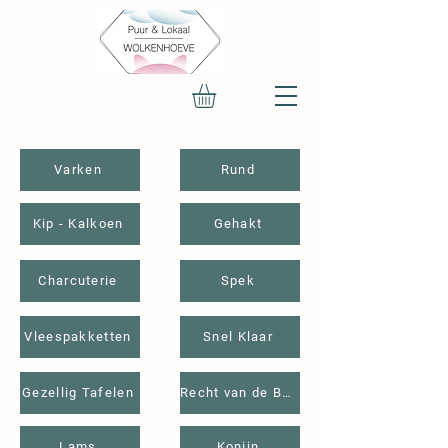
Varken
Rund
Kip - Kalkoen
Gehakt
Charcuterie
Spek
Vleespakketten
Snel Klaar
Gezellig Tafelen
Recht van de Boer
Lams
Konijn