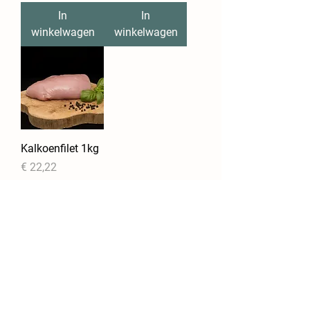
In
In
winkelwagen
winkelwagen
Kalkoenfilet 1kg
Prijs
€ 22,22
In
winkelwagen
Recht van de Boer