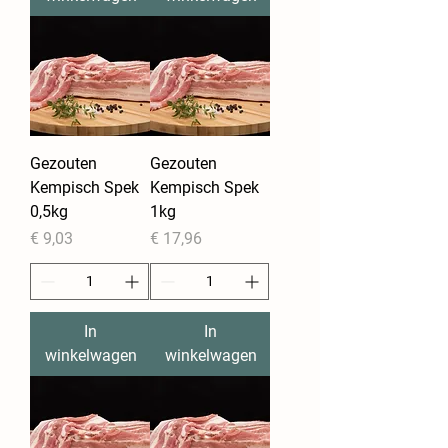
Gezouten
Gezouten
Kempisch Spek
Kempisch Spek
0,5kg
1kg
Prijs
Prijs
€ 9,03
€ 17,96
In
In
winkelwagen
winkelwagen