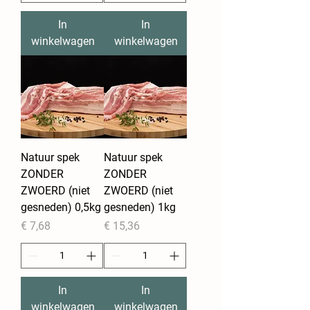
In
In
winkelwagen
winkelwagen
Natuur spek
Natuur spek
ZONDER
ZONDER
ZWOERD (niet
ZWOERD (niet
gesneden) 0,5kg
gesneden) 1kg
Prijs
Prijs
€ 7,68
€ 15,36
In
In
winkelwagen
winkelwagen