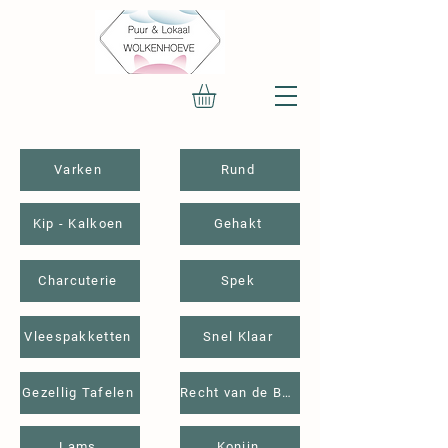
Varken
Rund
Kip - Kalkoen
Gehakt
Charcuterie
Spek
Vleespakketten
Snel Klaar
Gezellig Tafelen
Recht van de Boer
Lams
Konijn