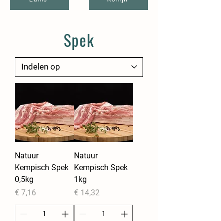
Spek
Natuur
Natuur
Kempisch Spek
Kempisch Spek
0,5kg
1kg
Prijs
Prijs
€ 7,16
€ 14,32