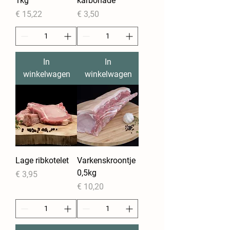
1kg
karbonade
Prijs
Prijs
€ 15,22
€ 3,50
In
In
winkelwagen
winkelwagen
Lage ribkotelet
Varkenskroontje
0,5kg
Prijs
€ 3,95
Prijs
€ 10,20