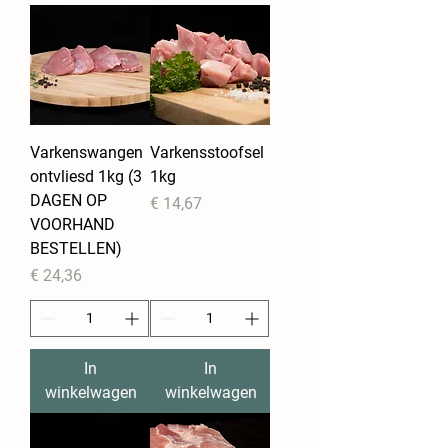
Varkenswangen
Varkensstoofsel
ontvliesd 1kg (3
1kg
DAGEN OP
Prijs
€ 14,67
VOORHAND
BESTELLEN)
Prijs
€ 24,36
In
In
winkelwagen
winkelwagen