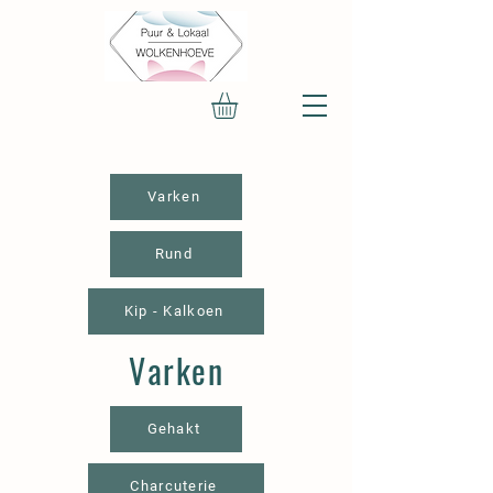
Varken
Rund
Kip - Kalkoen
Varken
Gehakt
Charcuterie