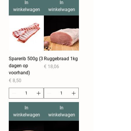
In
In
winkelwagen
winkelwagen
Sparerib 500g (3
Ruggebraad 1kg
dagen op
Prijs
€ 18,06
voorhand)
Prijs
€ 8,50
In
In
winkelwagen
winkelwagen