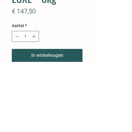
Prijs
€ 147,50
Aantal
*
In winkelwagen
VACUUM verpakt
° 4 x 0,5kg gehakt
° 4 x 2 hamburgers
° 4 x 2 chipolata
° 2 x 2 spekburger
° 2 x 2 magere mignonnette
° 2 x 2 varkenssneden
° 2 x 2 lagerib kotelet