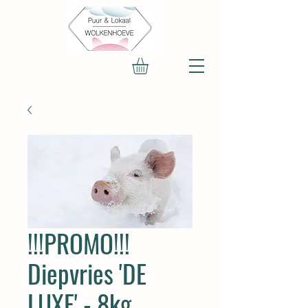
!!!PROMO!!!
Diepvries 'DE
LUXE' - 8kg