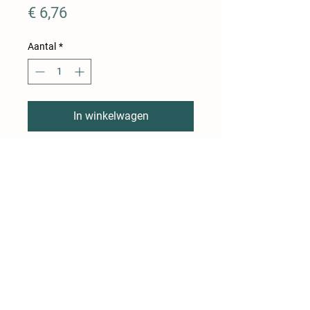
Prijs
€ 6,76
Aantal
*
In winkelwagen
Gemengd gehakt (varken/rund)
met enkelvoudige kruiden
BEVAT GEEN ALLERGENEN