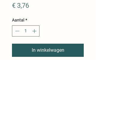
Prijs
€ 3,76
Aantal
*
In winkelwagen
Pepersalami is samengesteld
uit varkens- en rundsvlees,
heerlijk gekruid en op smaak
gebracht met onder andere
peper en kruidenextracten.