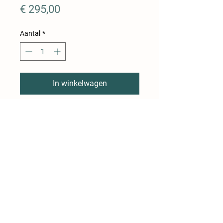
Prijs
€ 295,00
Aantal
*
In winkelwagen
* 5 kg gehakt
* 3 kg worsten
* 2 kg hamburgers
* 2 kg koteletten
* 2 kg varkensstoofsel
* 1 kg varkenslapjes
* 1 kg spiering
* 1 kg hespenspek