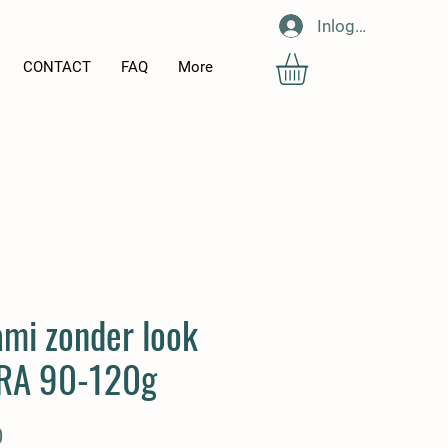
Inloggen
CONTACT
FAQ
More
ami zonder look
RA 90-120g
Prijs
0