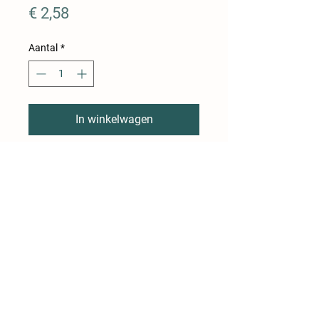
Prijs
€ 2,58
Aantal
*
In winkelwagen
Varkensgebraad ingesmeerd
met mosterd en nadien
gebakken in de oven