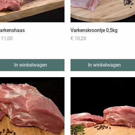
arkenshaas
Snel overzicht
Varkenskroontje 0,5kg
Snel overzicht
rijs
Prijs
 11,00
€ 10,20
In winkelwagen
In winkelwagen