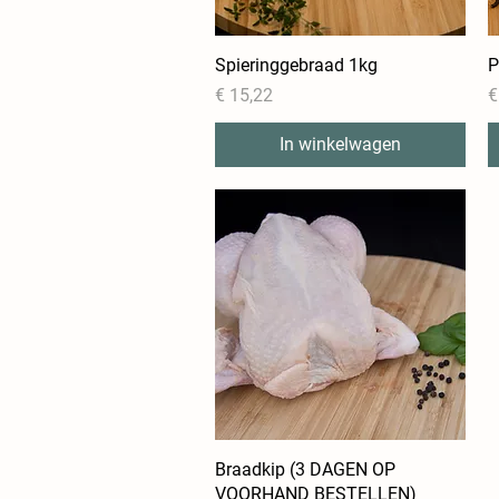
Spieringgebraad 1kg
Snel overzicht
P
Prijs
P
€ 15,22
€
In winkelwagen
Braadkip (3 DAGEN OP
Snel overzicht
VOORHAND BESTELLEN)