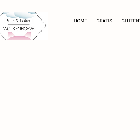
HOME
GRATIS
GLUTEN
Bestel hier je
bij de feestdagen 
ga dan naar de websho