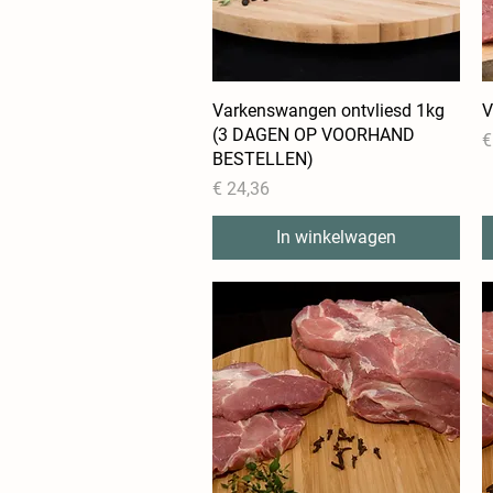
Varkenswangen ontvliesd 1kg
Snel overzicht
V
(3 DAGEN OP VOORHAND
P
€
BESTELLEN)
Prijs
€ 24,36
In winkelwagen