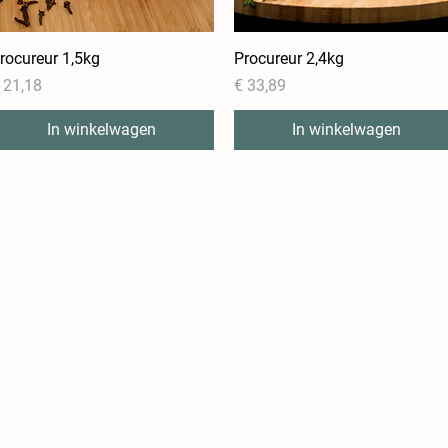
rocureur 1,5kg
Snel overzicht
Procureur 2,4kg
Snel overzicht
rijs
Prijs
 21,18
€ 33,89
In winkelwagen
In winkelwagen