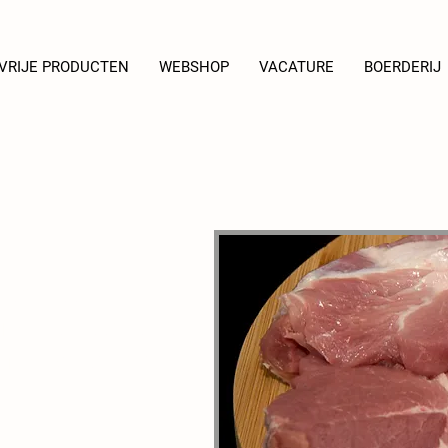
VRIJE PRODUCTEN
WEBSHOP
VACATURE
BOERDERIJ
 vers vlees voor
of wil je meer keuze
p 'varken', 'rund',...