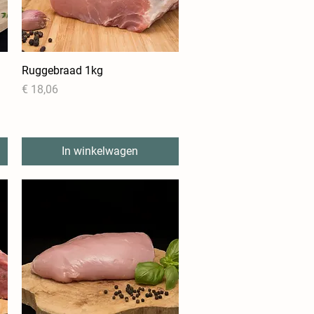
Ruggebraad 1kg
Snel overzicht
Prijs
€ 18,06
In winkelwagen