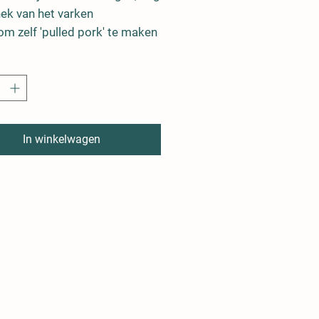
nek van het varken
om zelf 'pulled pork' te maken
 GEEN ALLERGENEN
In winkelwagen