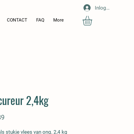
Inloggen
CONTACT
FAQ
More
cureur 2,4kg
Prijs
89
s stukje vlees van ong. 2,4 kg