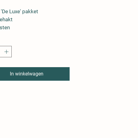
 'De Luxe' pakket
gehakt
rsten
uidige hamburgers
kenslapjes
gere mignonette
rkenshaas
varkensgyros
In winkelwagen
kensschnitzel
arkenspita