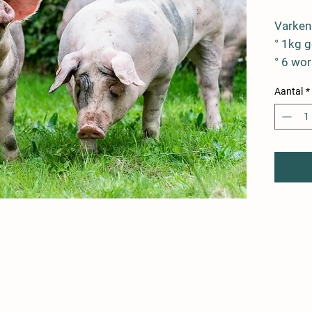
Varken
° 1kg 
° 6 wo
° 4 kr
Aantal
*
° 6 var
° 6 ma
° 1 va
° 1kg 
° 6 var
° 1kg v